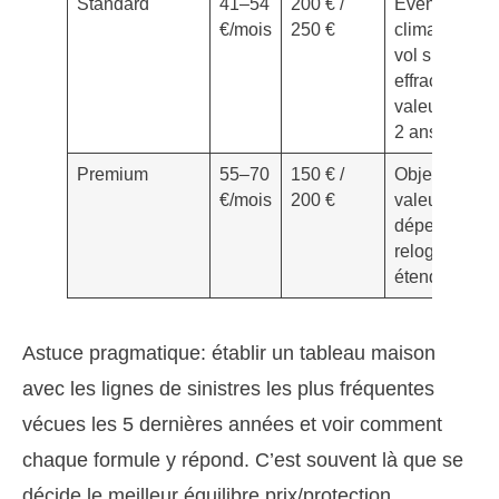
Standard
41–54
200 € /
Événements
€/mois
250 €
climatiques,
vol sur
effraction,
valeur à neuf
2 ans
Premium
55–70
150 € /
Objets de
€/mois
200 €
valeur,
dépendances
relogement
étendu
Astuce pragmatique: établir un tableau maison
avec les lignes de sinistres les plus fréquentes
vécues les 5 dernières années et voir comment
chaque formule y répond. C’est souvent là que se
décide le meilleur équilibre prix/protection.