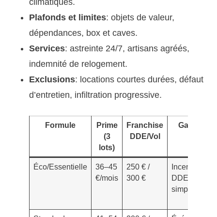
climatiques.
Plafonds et limites
: objets de valeur,
dépendances, box et caves.
Services
: astreinte 24/7, artisans agréés,
indemnité de relogement.
Exclusions
: locations courtes durées, défaut
d’entretien, infiltration progressive.
Formule
Prime
Franchise
Garanties
(3
DDE/Vol
clés
lots)
Éco/Essentielle
36–45
250 € /
Incendie,
€/mois
300 €
DDE, RC, bri
simple