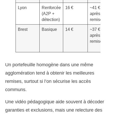
Lyon
Renforcée
16 €
~41 €
B
(A2P +
après
s
détection)
remise
Brest
Basique
14 €
~37 €
E
après
cl
remise
lo
su
Un portefeuille homogène dans une même
agglomération tend à obtenir les meilleures
remises, surtout si l’on sécurise les accès
communs.
Une vidéo pédagogique aide souvent à décoder
garanties et exclusions, mais une relecture des