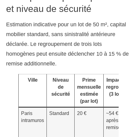
et niveau de sécurité
Estimation indicative pour un lot de 50 m², capital
mobilier standard, sans sinistralité antérieure
déclarée. Le regroupement de trois lots
homogènes peut ensuite déclencher 10 à 15 % de
remise additionnelle.
Ville
Niveau
Prime
Impact si
C
de
mensuelle
regroupé
sécurité
estimée
(3 lots)
(par lot)
Paris
Standard
20 €
~54 €
V
intramuros
après
m
remise
d
p