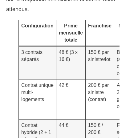
attendus.
Configuration
Prime
Franchise
Service
mensuelle
inclus
totale
3 contrats
48 € (3 x
150 € par
Basique
séparés
16 €)
sinistre/lot
(selon
chaque
contrat)
Contrat unique
42 €
200 € par
Assistan
multi-
sinistre
24/7,
logements
(contrat)
gestion
centralis
Contrat
44 €
150 € /
Flexibilité
hybride (2 + 1
200 €
selon le