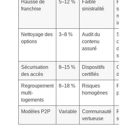
Hausse de
5–12 %
Faible
Petits
franchise
sinistralité
sinistres
moins
indemnis
Nettoyage des
3–8 %
Audit du
Sous-
options
contenu
couvertu
assuré
d’objets
spécifiqu
Sécurisation
8–15 %
Dispositifs
Coût
des accès
certifiés
d’installa
Regroupement
8–18 %
Risques
Franchis
multi-
homogènes
plus haut
logements
Modèles P2P
Variable
Communauté
Régime
vertueuse
spécifiqu