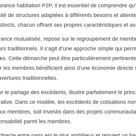
rance habitation P2P, il est essentiel de comprendre qu’
sité de structures adaptées à différents besoins et atten
stincts, chacun offrant ses propres caractéristiques et a
rance mutualisée, repose sur le regroupement de membre
 traditionnels. Il s’agit d’une approche simple qui perm
elles. Cette démarche peut être particulièrement pertinen
ar les membres bénéficient ainsi d’une économie directe 
uvertures traditionnelles.
le partage des excédents, illustre parfaitement le prin
ative. Dans ce modèle, les excédents de cotisations non 
s aux membres, soit investis dans des projets communaut
onsabilité parmi les membres.
irecte entre pairs est le plus ambitieux et requiert un hau