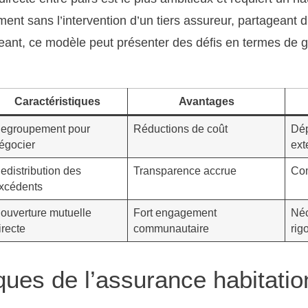
t sans l’intervention d’un tiers assureur, partageant di
eant, ce modèle peut présenter des défis en termes de g
Caractéristiques
Avantages
egroupement pour
Réductions de coût
Dép
égocier
ext
edistribution des
Transparence accrue
Com
xcédents
ouverture mutuelle
Fort engagement
Néc
irecte
communautaire
rig
ques de l’assurance habitati