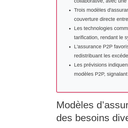
collaborative, avec un
Trois modèles d'assuran
couverture directe entr
Les technologies comme l
tarification, rendant le 
L'assurance P2P favori
redistribuant les excéd
Les prévisions indiquen
modèles P2P, signalant 
Modèles d’assur
des besoins div