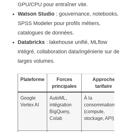
GPU/CPU pour entraîner vite.
Watson Studio
: gouvernance, notebooks,
SPSS Modeler pour profils métiers,
catalogues de données.
Databricks
: lakehouse unifié, MLflow
intégré, collaboration data/ingénierie sur de
larges volumes.
Plateforme
Forces
Approche
principales
tarifaire
Google
AutoML,
À la
E
Vertex AI
intégration
consommation
p
BigQuery,
(compute,
de
Colab
stockage, API)
s
f