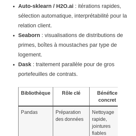
Auto-sklearn / H2O.ai
: itérations rapides,
sélection automatique, interprétabilité pour la
relation client.
Seaborn
: visualisations de distributions de
primes, boîtes à moustaches par type de
logement.
Dask
: traitement parallèle pour de gros
portefeuilles de contrats.
Bibliothèque
Rôle clé
Bénéfice
Ex
concret
as
Pandas
Préparation
Nettoyage
Ass
des données
rapide,
devi
jointures
sini
fiables
par