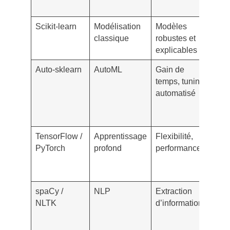
pos
Scikit-learn
Modélisation
Modèles
Rég
classique
robustes et
du 
explicables
de 
Auto-sklearn
AutoML
Gain de
Tes
temps, tuning
plu
automatisé
alg
en
para
TensorFlow /
Apprentissage
Flexibilité,
Ana
PyTorch
profond
performance
ima
d’ét
lieu
spaCy /
NLP
Extraction
Lir
NLTK
d’informations
inv
text
bie