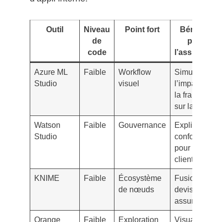
Outil
Niveau
Point fort
Bénéfice
de
pour
code
l’assurance
Azure ML
Faible
Workflow
Simuler
Studio
visuel
l’impact de
la franchise
sur la prime
Watson
Faible
Gouvernance
Explications
Studio
conformes
pour le
client
KNIME
Faible
Écosystème
Fusionner
de nœuds
devis multi-
assureurs
Orange
Faible
Exploration
Visualiser