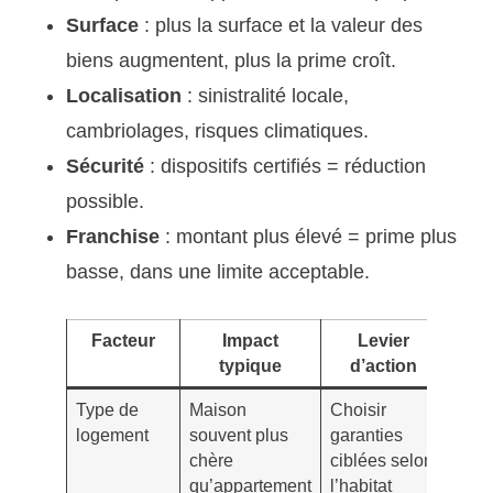
Surface
: plus la surface et la valeur des
biens augmentent, plus la prime croît.
Localisation
: sinistralité locale,
cambriolages, risques climatiques.
Sécurité
: dispositifs certifiés = réduction
possible.
Franchise
: montant plus élevé = prime plus
basse, dans une limite acceptable.
Facteur
Impact
Levier
Po
typique
d’action
vig
Type de
Maison
Choisir
Vérif
logement
souvent plus
garanties
risq
chère
ciblées selon
spéc
qu’appartement
l’habitat
(toit