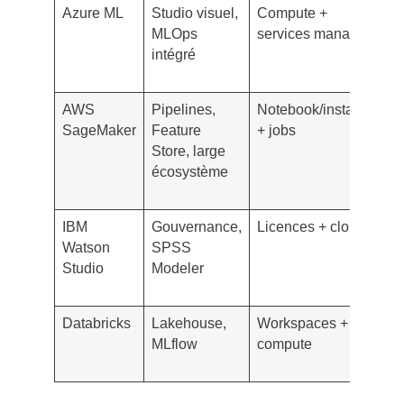
Azure ML
Studio visuel,
Compute +
C
MLOps
services managés
d’
intégré
r
p
AWS
Pipelines,
Notebook/instance
P
SageMaker
Feature
+ jobs
j
Store, large
d
écosystème
d
A
IBM
Gouvernance,
Licences + cloud
M
Watson
SPSS
e
Studio
Modeler
p
ta
Databricks
Lakehouse,
Workspaces +
U
MLflow
compute
e
r