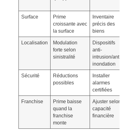
jardi
Surface
Prime
Inventaire
Évite
croissante avec
précis des
sous
la surface
biens
assu
Localisation
Modulation
Dispositifs
Cond
forte selon
anti-
liée
sinistralité
intrusion/anti-
zone
inondation
risq
Sécurité
Réductions
Installer
Cons
possibles
alarmes
les 
certifiées
d’ins
Franchise
Prime baisse
Ajuster selon
Évit
quand la
capacité
fran
franchise
financière
diss
monte