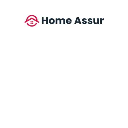
Trouvez l’assurance habitation pas chère idéale grâce à nos
conseils pratiques et comparatifs.
Nos contenus les plus
appréciés
Du studio au pavillon : quelle assurance logement pas chère selon
Les packs assurance habitation discount sont-ils fiabl
Assurance habitation basique ou multirisque : laquelle ch
Assurance habitation : en ligne ou en agence, que choisir pou
Comment assurer économiquement votre résidence sec
Mentions légales
Politique de confidentialité
Qui sommes-nous ?
Contact