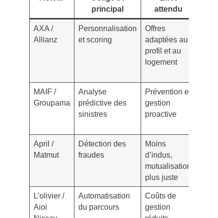
principal
attendu
con
AXA /
Personnalisation
Offres
Rédu
Allianz
et scoring
adaptées au
moye
profil et au
10–2
logement
tarifi
stan
MAIF /
Analyse
Prévention et
Stabi
Groupama
prédictive des
gestion
des 
sinistres
proactive
à ris
équiv
April /
Détection des
Moins
Effet 
Matmut
fraudes
d’indus,
à la 
mutualisation
sur l
plus juste
prim
L’olivier /
Automatisation
Coûts de
Offre
Aioi
du parcours
gestion
souv