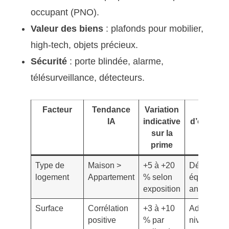
occupant (PNO).
Valeur des biens
: plafonds pour mobilier,
high-tech, objets précieux.
Sécurité
: porte blindée, alarme,
télésurveillance, détecteurs.
Facteur
Tendance
Variation
Levie
IA
indicative
d’optimis
sur la
prime
Type de
Maison >
+5 à +20
Déclarer l
logement
Appartement
% selon
équipemen
exposition
anti-intrus
Surface
Corrélation
+3 à +10
Adapter le
positive
% par
niveau de