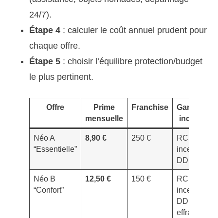
24/7).
Étape 4
: calculer le coût annuel prudent pour
chaque offre.
Étape 5
: choisir l’équilibre protection/budget
le plus pertinent.
Offre
Prime
Franchise
Garanties
mensuelle
incluses
Néo A
8,90 €
250 €
RC,
“Essentielle”
incendie,
DDE
Néo B
12,50 €
150 €
RC,
“Confort”
incendie,
DDE, vol
effraction