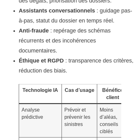
des dégâts, priorisation des dossiers.
Assistants conversationnels
: guidage pas-
à-pas, statut du dossier en temps réel.
Anti-fraude
: repérage des schémas
récurrents et des incohérences
documentaires.
Éthique et RGPD
: transparence des critères,
réduction des biais.
Technologie IA
Cas d’usage
Bénéfice
Po
client
vi
Analyse
Prévoir et
Moins
Qual
prédictive
prévenir les
d’aléas,
fraî
sinistres
conseils
des
ciblés
don