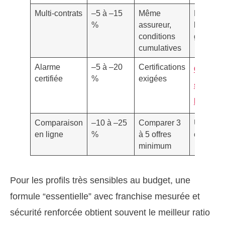
Multi-contrats
–5 à –15
Même
Estimer
%
assureur,
l’écono
conditions
globale
cumulatives
Alarme
–5 à –20
Certifications
Guide
certifiée
%
exigées
sécurité
logeme
Comparaison
–10 à –25
Comparer 3
Utiliser 
en ligne
%
à 5 offres
compara
minimum
Pour les profils très sensibles au budget, une
formule “essentielle” avec franchise mesurée et
sécurité renforcée obtient souvent le meilleur ratio