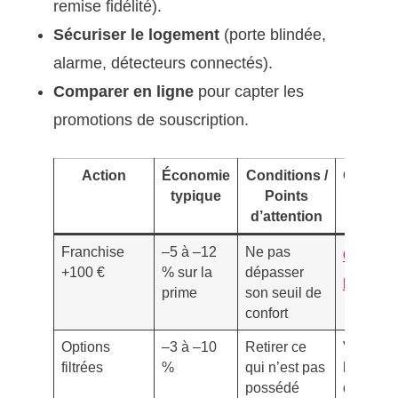
remise fidélité).
Sécuriser le logement
(porte blindée,
alarme, détecteurs connectés).
Comparer en ligne
pour capter les
promotions de souscription.
Action
Économie
Conditions /
Outil/Co
typique
Points
d’attention
Franchise
–5 à –12
Ne pas
Compre
+100 €
% sur la
dépasser
la franc
prime
son seuil de
confort
Options
–3 à –10
Retirer ce
Vérifier
filtrées
%
qui n’est pas
l’inventa
possédé
des bien