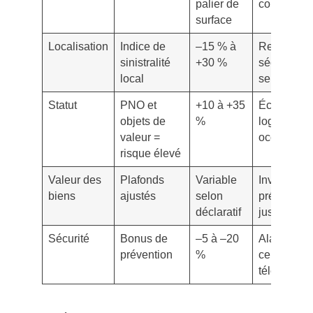
palier de
contenu as
surface
Localisation
Indice de
–15 % à
Renforcer 
sinistralité
+30 %
sécurité si
local
sensible
Statut
PNO et
+10 à +35
Éco-formul
objets de
%
logement 
valeur =
occupé
risque élevé
Valeur des
Plafonds
Variable
Inventaire
biens
ajustés
selon
précis,
déclaratif
justificatifs
Sécurité
Bonus de
–5 à –20
Alarme
prévention
%
certifiée,
télésurveil