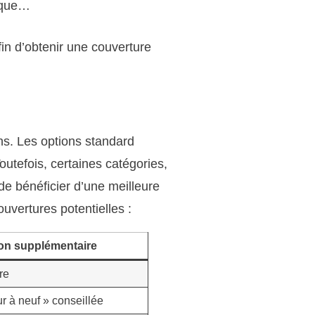
sique…
fin d’obtenir une couverture
ens. Les options standard
utefois, certaines catégories,
de bénéficier d’une meilleure
ouvertures potentielles :
on supplémentaire
re
r à neuf » conseillée