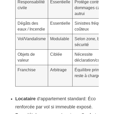
Responsabilité
Essentielle
Protège contre
civile
dommages causés à
autrui
Dégâts des
Essentielle
Sinistres fréquents et
eaux / Incendie
coûteux
Vol/Vandalisme
Modulable
Selon zone, biens,
sécurité
Objets de
Ciblée
Nécessite
valeur
déclaration/condition
Franchise
Arbitrage
Équilibre prime vs
reste à charge
Locataire
d’appartement standard: Éco
renforcée par vol si immeuble exposé.