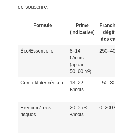
de souscrire.
Formule
Prime
Franchise
Vo
(indicative)
dégâts
des eaux
Éco/Essentielle
8–14
250–400 €
Op
€/mois
pl
(appart.
mo
50–60 m²)
Confort/Intermédiaire
13–22
150–300 €
In
€/mois
st
Premium/Tous
20–35 €
0–200 €
In
risques
+/mois
él
va