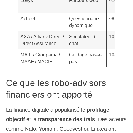
Lovys
Parcours web
≈10 min
Acheel
Questionnaire
≈8 min
dynamique
AXA / Allianz Direct /
Simulateur +
10–15 min
Direct Assurance
chat
MAIF / Groupama /
Guidage pas-à-
10–15 min
MAAF / MACIF
pas
Ce que les robo-advisors
financiers ont apporté
La finance digitale a popularisé le
profilage
objectif
et la
transparence des frais
. Des acteurs
comme Nalo, Yomoni, Goodvest ou Linxea ont