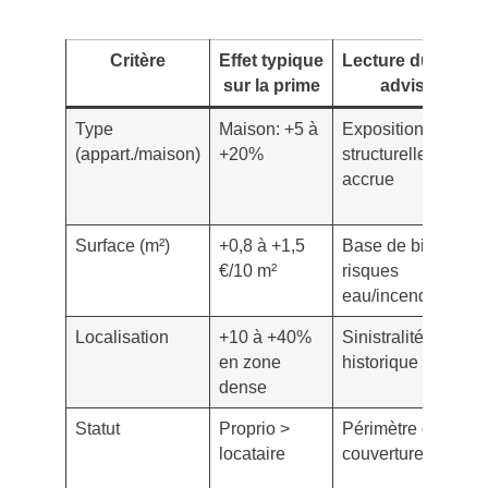
Critère
Effet typique
Lecture du robo-
sur la prime
advisor
Type
Maison: +5 à
Exposition
(appart./maison)
+20%
structurelle
accrue
Surface (m²)
+0,8 à +1,5
Base de biens et
€/10 m²
risques
eau/incendie
Localisation
+10 à +40%
Sinistralité
en zone
historique
dense
Statut
Proprio >
Périmètre de
locataire
couverture