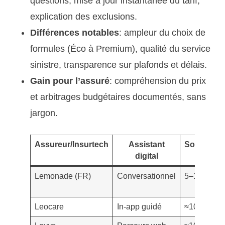
questions, mise à jour instantanée du tarif,
explication des exclusions.
Différences notables
: ampleur du choix de
formules (Éco à Premium), qualité du service
sinistre, transparence sur plafonds et délais.
Gain pour l’assuré
: compréhension du prix
et arbitrages budgétaires documentés, sans
jargon.
Assureur/Insurtech
Assistant
Souscript
digital
Lemonade (FR)
Conversationnel
5–10 min
Leocare
In-app guidé
≈10 min